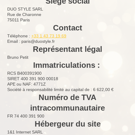
Siège social
DUO STYLE SARL
Rue de Charonne
75011
Paris
Contact
Téléphone :
+33 1 43 73 19 69
Email :
paris@duostyle.fr
Représentant légal
Bruno
Petit
Immatriculations :
RCS B400391900
SIRET 400 391 900 00018
APE ou NAF
: 4771Z
Société à responsabilité limité au capital de : 6 622,00 €
Numéro de TVA
intracommunautaire
FR 74 400 391 900
Hébergeur du site
1&1 Internet SARL