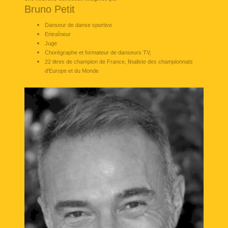
Bruno Petit
Danseur de danse sportive
Entraîneur
Juge
C
horégraphe et formateur de danseurs TV,
22 titres de champion de France, f
inaliste des championnats
d'Europe et du Monde