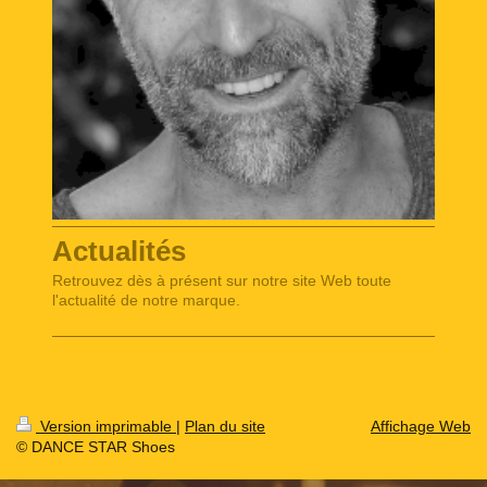
Actualités
Retrouvez dès à présent sur notre site Web toute
l'actualité de notre marque.
Version imprimable
|
Plan du site
Affichage Web
© DANCE STAR Shoes